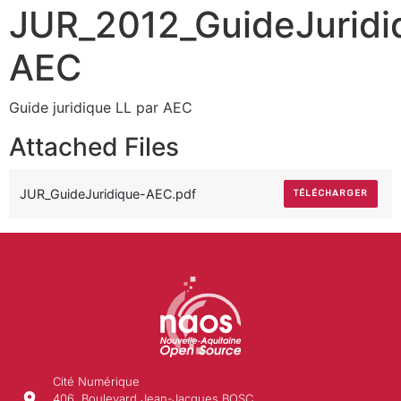
JUR_2012_GuideJuridi
AEC
Guide juridique LL par AEC
Attached Files
JUR_GuideJuridique-AEC.pdf
TÉLÉCHARGER
Cité Numérique
406, Boulevard Jean-Jacques BOSC